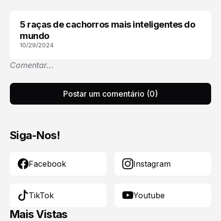
5 raças de cachorros mais inteligentes do
CURIOSIDADES
mundo
10/29/2024
Comentar...
Postar um comentário (0)
Siga-Nos!
Facebook
Instagram
TikTok
Youtube
Mais Vistas