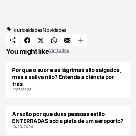
curiosidades
Novidades
You might like
Ver todos
Por que o suor e as lágrimas são salgados,
CORPO HUMANO
mas a saliva não? Entenda a ciência por
trás
2/27/2025
A razão por que duas pessoas estão
AVIAÇÃO
ENTERRADAS sob a pista de um aeroporto?
10/29/2024