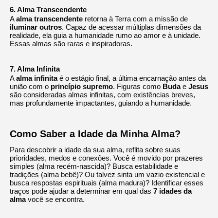
6. Alma Transcendente
A
alma transcendente
retorna à Terra com a missão de
iluminar outros
. Capaz de acessar múltiplas dimensões da
realidade, ela guia a humanidade rumo ao amor e à unidade.
Essas almas são raras e inspiradoras.
7. Alma Infinita
A
alma infinita
é o estágio final, a última encarnação antes da
união com o
princípio supremo
. Figuras como
Buda
e
Jesus
são consideradas almas infinitas, com existências breves,
mas profundamente impactantes, guiando a humanidade.
Como Saber a Idade da Minha Alma?
Para descobrir a idade da sua alma, reflita sobre suas
prioridades, medos e conexões. Você é movido por prazeres
simples (alma recém-nascida)? Busca estabilidade e
tradições (alma bebê)? Ou talvez sinta um vazio existencial e
busca respostas espirituais (alma madura)? Identificar esses
traços pode ajudar a determinar em qual das
7 idades da
alma
você se encontra.