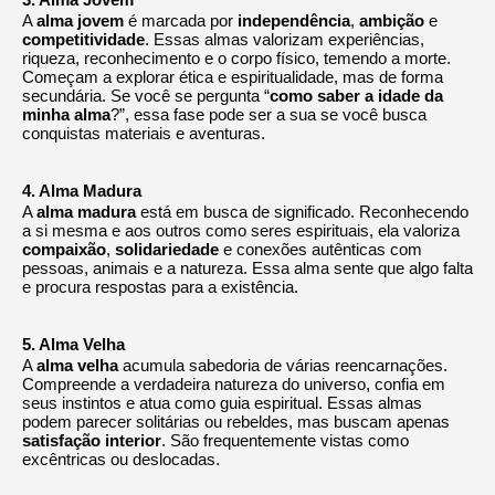
A
alma jovem
é marcada por
independência
,
ambição
e
competitividade
. Essas almas valorizam experiências,
riqueza, reconhecimento e o corpo físico, temendo a morte.
Começam a explorar ética e espiritualidade, mas de forma
secundária. Se você se pergunta “
como saber a idade da
minha alma
?”, essa fase pode ser a sua se você busca
conquistas materiais e aventuras.
4. Alma Madura
A
alma madura
está em busca de significado. Reconhecendo
a si mesma e aos outros como seres espirituais, ela valoriza
compaixão
,
solidariedade
e conexões autênticas com
pessoas, animais e a natureza. Essa alma sente que algo falta
e procura respostas para a existência.
5. Alma Velha
A
alma velha
acumula sabedoria de várias reencarnações.
Compreende a verdadeira natureza do universo, confia em
seus instintos e atua como guia espiritual. Essas almas
podem parecer solitárias ou rebeldes, mas buscam apenas
satisfação interior
. São frequentemente vistas como
excêntricas ou deslocadas.