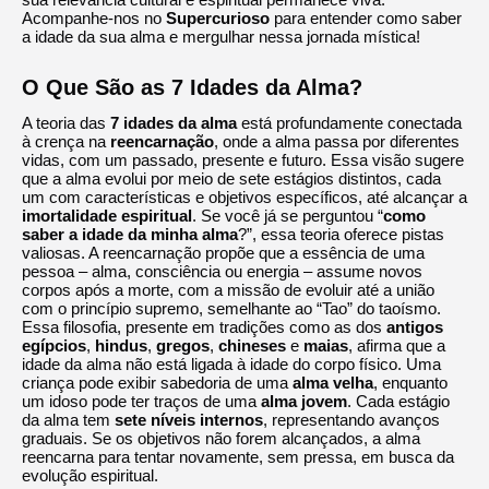
Acompanhe-nos no
Supercurioso
para entender como saber
a idade da sua alma e mergulhar nessa jornada mística!
O Que São as 7 Idades da Alma?
A teoria das
7 idades da alma
está profundamente conectada
à crença na
reencarnação
, onde a alma passa por diferentes
vidas, com um passado, presente e futuro. Essa visão sugere
que a alma evolui por meio de sete estágios distintos, cada
um com características e objetivos específicos, até alcançar a
imortalidade espiritual
. Se você já se perguntou “
como
saber a idade da minha alma
?”, essa teoria oferece pistas
valiosas. A reencarnação propõe que a essência de uma
pessoa – alma, consciência ou energia – assume novos
corpos após a morte, com a missão de evoluir até a união
com o princípio supremo, semelhante ao “Tao” do taoísmo.
Essa filosofia, presente em tradições como as dos
antigos
egípcios
,
hindus
,
gregos
,
chineses
e
maias
, afirma que a
idade da alma não está ligada à idade do corpo físico. Uma
criança pode exibir sabedoria de uma
alma velha
, enquanto
um idoso pode ter traços de uma
alma jovem
. Cada estágio
da alma tem
sete níveis internos
, representando avanços
graduais. Se os objetivos não forem alcançados, a alma
reencarna para tentar novamente, sem pressa, em busca da
evolução espiritual.