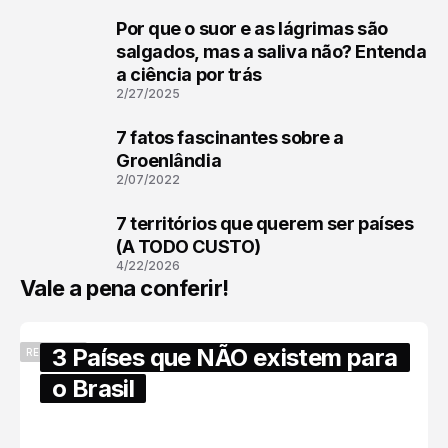
Por que o suor e as lágrimas são
1
salgados, mas a saliva não? Entenda
a ciência por trás
2/27/2025
7 fatos fascinantes sobre a
2
Groenlândia
2/07/2022
7 territórios que querem ser países
3
(A TODO CUSTO)
4/22/2026
Vale a pena conferir!
3 Países que NÃO existem para
RECENTES
o Brasil
6/17/2025