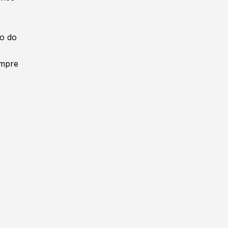
no do
empre