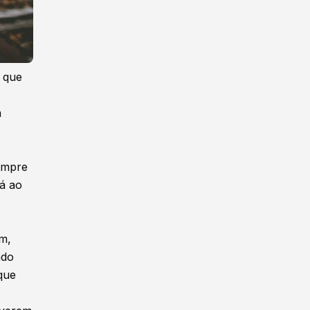
 que
a
empre
á ao
m,
ndo
que