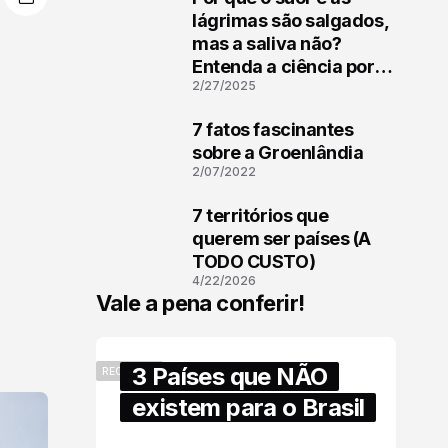
1
lágrimas são salgados,
mas a saliva não?
Entenda a ciência por
2/27/2025
trás
7 fatos fascinantes
2
sobre a Groenlândia
2/07/2022
7 territórios que
3
querem ser países (A
TODO CUSTO)
4/22/2026
Vale a pena conferir!
3 Países que NÃO
RECENTES
existem para o Brasil
6/17/2025