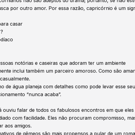
icornianos não são adeptos do drama; portanto, se não est
busca por outro amor. Por essa razão, capricórnio é um sig
para casar
o?
odíaco
essoas notórias e caseiras que adoram ter um ambiente
almente inclui também um parceiro amoroso. Como são ama
e casualmente.
no de água planeja com detalhes como pode levar esse se
lacionamento “nunca acaba”.
 ouviu falar de todos os fabulosos encontros em que eles
ediado com facilidade. Eles não procuram compromisso, ma
ar aos amigos.
nativos de gêmeos são mais propensos a pular de um rom