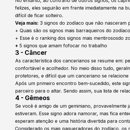
No entanto, ao contrário de outros signos, os capr
felizes, eles seguirão em frente imediatamente na 
difícil de ficar solteiro.
Veja mais:
3 signos do zodíaco que não nasceram 
+
Quais são os signos mais barraqueiros do zodíac
+
Esse é o ranking dos signos mais mentirososdo z
+
5 signos que amam fofocar no trabalho
3 - Câncer
As característica dos cancerianos se resume em: p
confortável e acolhedor. No meio disso tudo, ger
protetores, e difícil que um canceriano se relacion
Após um primeiro encontro bem-sucedido, este sig
parceiro para o altar. Sendo assim, sua lista de re
4 - Gêmeos
Se você é amigo de um geminiano, provavelmente já
estiveram. Esse signo adora namorar, mas fica ent
esperam atenção e uma história divertida para cont
Considerado os mais paqueradores do zodíaco, os 