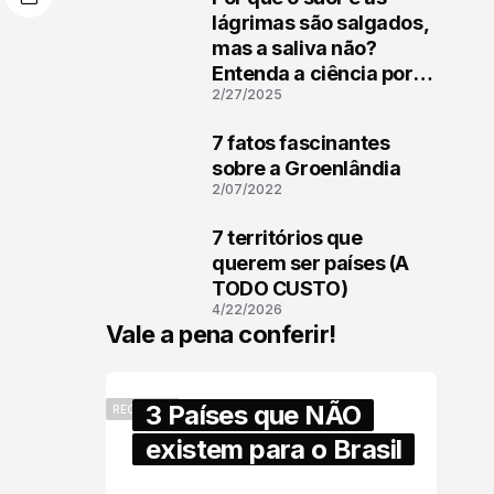
1
lágrimas são salgados,
mas a saliva não?
Entenda a ciência por
2/27/2025
trás
7 fatos fascinantes
2
sobre a Groenlândia
2/07/2022
7 territórios que
3
querem ser países (A
TODO CUSTO)
4/22/2026
Vale a pena conferir!
3 Países que NÃO
RECENTES
existem para o Brasil
6/17/2025