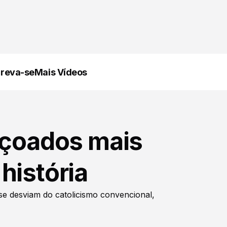
creva-se
Mais Vídeos
diçoados mais
história
e se desviam do catolicismo convencional,