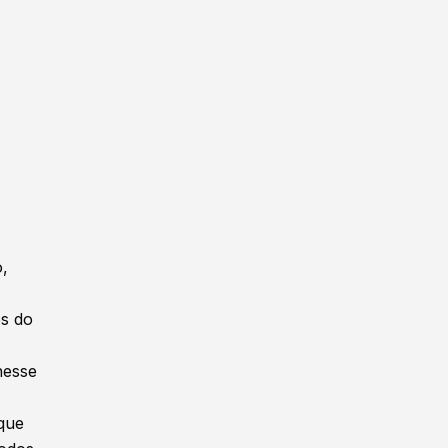
o,
os do
nesse
 que