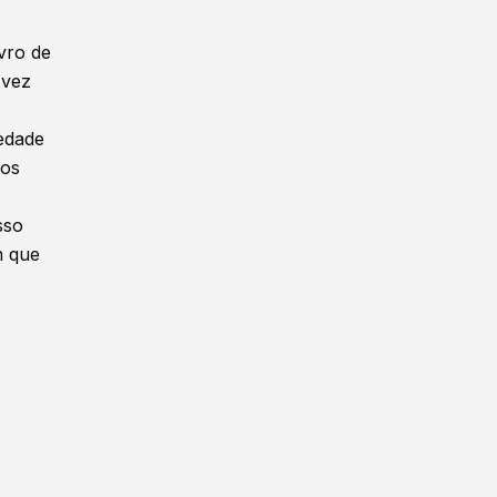
vro de
 vez
iedade
tos
sso
m que