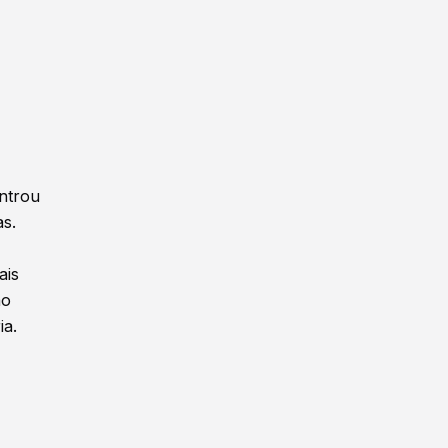
ontrou
as.
ais
ão
ia.