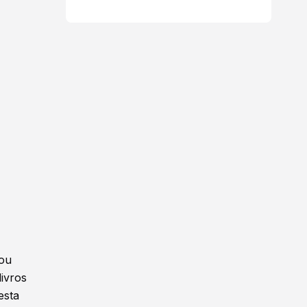
 ou
ivros
esta