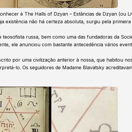
onhecer é The Halls of Dzyan – Estâncias de Dzyan (ou Li
ja existência não há certeza absoluta, surgiu pela primeira
a e teosofista russa, bem como uma das fundadoras da Soc
ente, ele anunciou com bastante antecedência vários even
scrito por uma civilização anterior à nossa, que habitou no
rpretá-lo. Os seguidores de Madame Blavatsky acreditava