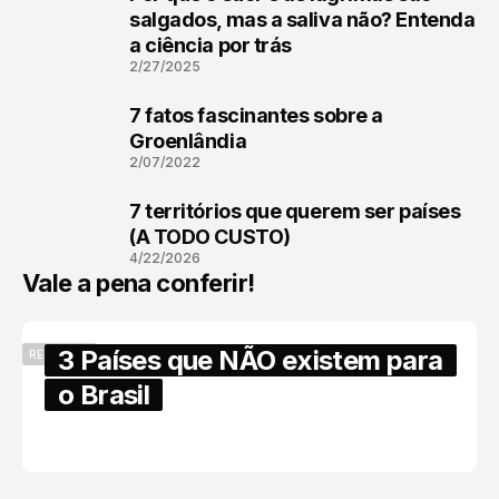
1
salgados, mas a saliva não? Entenda
a ciência por trás
2/27/2025
7 fatos fascinantes sobre a
2
Groenlândia
2/07/2022
7 territórios que querem ser países
3
(A TODO CUSTO)
4/22/2026
Vale a pena conferir!
3 Países que NÃO existem para
RECENTES
o Brasil
6/17/2025