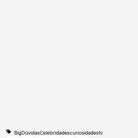
BigDúvidas
Celebridades
curiosidades
tv