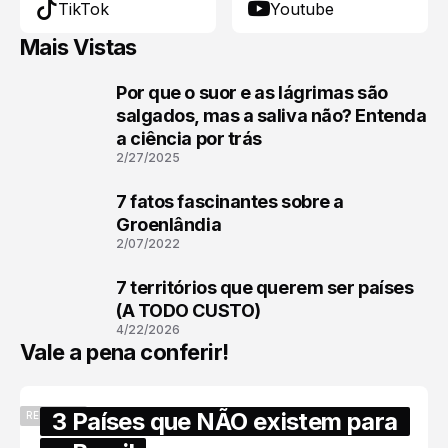
TikTok
Youtube
Mais Vistas
Por que o suor e as lágrimas são
1
salgados, mas a saliva não? Entenda
a ciência por trás
2/27/2025
7 fatos fascinantes sobre a
2
Groenlândia
2/07/2022
7 territórios que querem ser países
3
(A TODO CUSTO)
4/22/2026
Vale a pena conferir!
3 Países que NÃO existem para
RECENTES