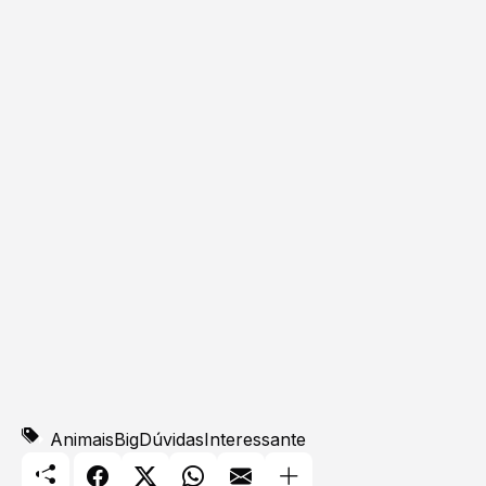
Animais
BigDúvidas
Interessante