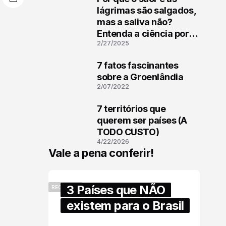
1
lágrimas são salgados,
mas a saliva não?
Entenda a ciência por
2/27/2025
trás
7 fatos fascinantes
2
sobre a Groenlândia
2/07/2022
7 territórios que
3
querem ser países (A
TODO CUSTO)
4/22/2026
Vale a pena conferir!
3 Países que NÃO
RECENTES
existem para o Brasil
6/17/2025