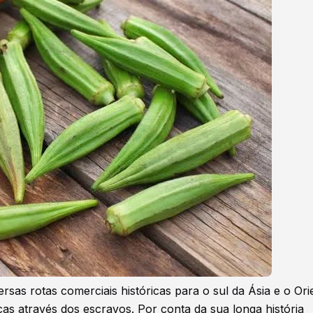
ersas rotas comerciais históricas para o sul da Ásia e o Ori
s através dos escravos. Por conta da sua longa história