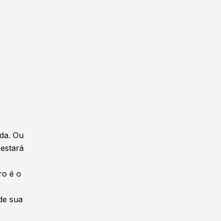
ida. Ou
 estará
ro é o
de sua