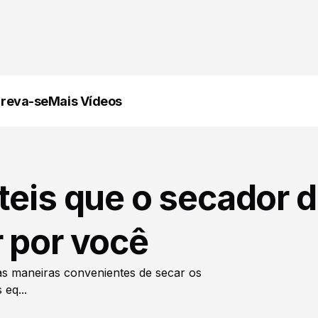
creva-se
Mais Vídeos
teis que o secador 
 por você
s maneiras convenientes de secar os
eq...