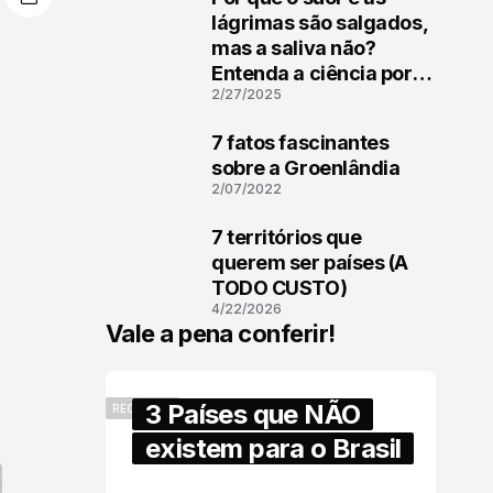
1
lágrimas são salgados,
mas a saliva não?
Entenda a ciência por
2/27/2025
trás
7 fatos fascinantes
2
sobre a Groenlândia
2/07/2022
7 territórios que
3
querem ser países (A
TODO CUSTO)
4/22/2026
Vale a pena conferir!
3 Países que NÃO
RECENTES
existem para o Brasil
6/17/2025